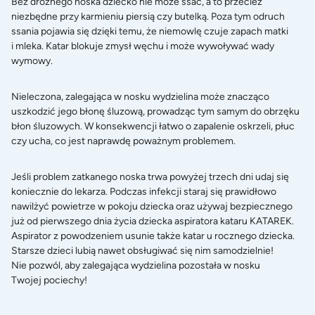
Bez drożnego noska dziecko nie może ssać, a to przecież
niezbędne przy karmieniu piersią czy butelką. Poza tym odruch
ssania pojawia się dzięki temu, że niemowlę czuje zapach matki
i mleka. Katar blokuje zmysł węchu i może wywoływać wady
wymowy.
Nieleczona, zalegająca w nosku wydzielina może znacząco
uszkodzić jego błonę śluzową, prowadząc tym samym do obrzęku
błon śluzowych. W konsekwencji łatwo o zapalenie oskrzeli, płuc
czy ucha, co jest naprawdę poważnym problemem.
Jeśli problem zatkanego noska trwa powyżej trzech dni udaj się
koniecznie do lekarza. Podczas infekcji staraj się prawidłowo
nawilżyć powietrze w pokoju dziecka oraz używaj bezpiecznego
już od pierwszego dnia życia dziecka aspiratora kataru KATAREK.
Aspirator z powodzeniem usunie także katar u rocznego dziecka.
Starsze dzieci lubią nawet obsługiwać się nim samodzielnie!
Nie pozwól, aby zalegająca wydzielina pozostała w nosku
Twojej pociechy!