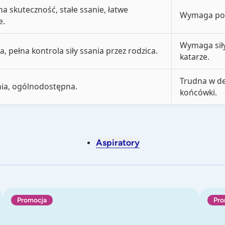
 skuteczność, stałe ssanie, łatwe
Wymaga posi
e.
Wymaga siły
a, pełna kontrola siły ssania przez rodzica.
katarze.
Trudna w de
nia, ogólnodostępna.
końcówki.
Aspiratory
y pionowych
Katarek STANDARD, aspirator kataru
Katarek
Promocja
Pro