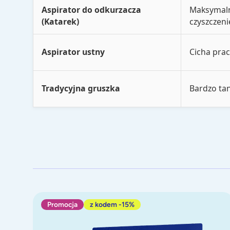
Aspirator do odkurzacza
Maksymalna
(Katarek)
czyszczeni
Aspirator ustny
Cicha prac
Tradycyjna gruszka
Bardzo ta
Zestaw Katarek TRAVEL 2w1 + Adapter do odkurzacz
Promocja
z kodem -15%