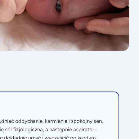
udniać oddychanie, karmienie i spokojny sen.
ę sól fizjologiczną, a następnie aspirator.
je dokładnie umyć i wyczyścić po każdym