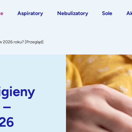
je
Aspiratory
Nebulizatory
Sole
Ak
w 2026 roku? [Przegląd]
igieny
 –
26