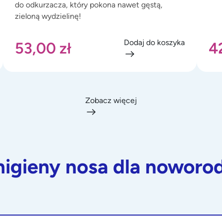
do odkurzacza, który pokona nawet gęstą,
zieloną wydzielinę!
Dodaj do koszyka
53,00
zł
4
Zobacz więcej
higieny nosa dla noworo