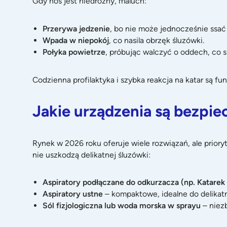
Gdy nos jest niedrożny, maluch:
Przerywa jedzenie
, bo nie może jednocześnie ssać
Wpada w niepokój
, co nasila obrzęk śluzówki.
Połyka powietrze
, próbując walczyć o oddech, co s
Codzienna profilaktyka i szybka reakcja na katar są fu
Jakie urządzenia są bezpiec
Rynek w 2026 roku oferuje wiele rozwiązań, ale prio
nie uszkodzą delikatnej śluzówki:
Aspiratory podłączane do odkurzacza (np.
Katarek
Aspiratory ustne
– kompaktowe, idealne do delikat
Sól fizjologiczna lub woda morska w sprayu
– niezb