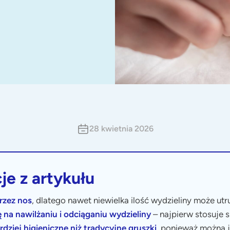
28 kwietnia 2026
je z artykułu
rzez nos
, dlatego nawet niewielka ilość wydzieliny może utr
ę na nawilżaniu i odciąganiu wydzieliny
– najpierw stosuje si
dziej higieniczne niż tradycyjne gruszki
, ponieważ można 