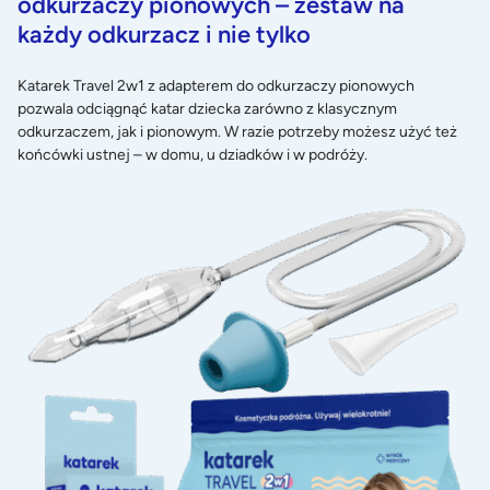
odkurzaczy pionowych – zestaw na
biuro2@duna.biz.pl
każdy odkurzacz
i nie tylko
Podmiot prowadzący reklamę:
Katarek Travel 2w1 z adapterem do odkurzaczy pionowych
Duna sp. z o.o.
pozwala odciągnąć katar dziecka zarówno z klasycznym
odkurzaczem, jak i pionowym. W razie potrzeby możesz użyć też
końcówki ustnej – w domu, u dziadków i w podróży.