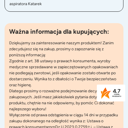
aspiratora Katarek
Ważna informacja dla kupujących:
Dziękujemy za zainteresowanie naszym produktem! Zanim
zdecydujesz się na zakup, prosimy o zapoznanie się z
poniższą informacją:
Zgodnie z art. 38 ustawy o prawach konsumenta, wyroby
medyczne sprzedawane w zapieczętowanych opakowaniach
nie podlegają zwrotowi, jeśli opakowanie zostało otwarte po
dostarczeniu. Wynika to z dbałości o Twoje bezpieczeństwo
oraz higienę.
4.7
Dlatego prosimy o rozważne podejmowanie decyzji
OCENA
zakupowych. Jeśli masz jakiekolwiek pytania dotyczące
PRODUKTU
produktu, chętnie na nie odpowiemy, by pomóc Ci dokonać
najlepszego wyboru!
Wyłączenie od prawa odstąpienia w ciągu 14 dni w przypadku
zakupu dokonanego na odległość wynika z: Ustawa o
prawach konsumentarnrnDz.U.2023.0.2759 t.j. – Ustawa z