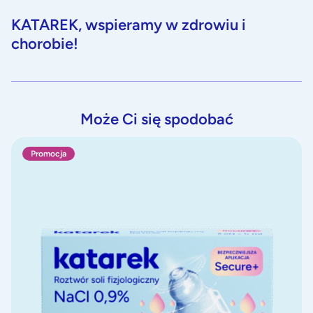
KATAREK, wspieramy w zdrowiu i
chorobie!
Może Ci się spodobać
Katarek Secure+ sól fizjologiczna 0,9%
K
Promocja