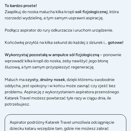
To bardzo proste!
Zaaplikuj do noska malucha kilka kropli
soli fizjologicznej
, która
rozrzedzi wydzielinę, a tym samym usprawni aspirację.
Podłącz aspirator do rury odkurzacza i uruchom urządzenie.
Końcówkę przyłóż na kilka sekund do każdej z dziurek i…
gotowe!
Wykorzystaj pozostałą w ampułce sól fizjologiczną
– ponownie
wprowadź kilka kropli do noska, żeby nawilżyć jego błonę
śluzową, a tym samym przyspieszyć regenerację.
Maluch ma
czysty, drożny nosek
, dzięki któremu swobodnie
oddycha, jest spokojny i w końcu może zasnąć czy zjeść bez
problemu. Aspirację z wykorzystaniem aspiratora przenośnego
Katarek Travel możesz powtarzać tyle razy w ciągu dnia, ile
potrzebujesz.
Aspirator podróżny Katarek Travel umożliwia odciągnięcie
dziecku kataru wszędzie tam, gdzie nie możesz zabrać