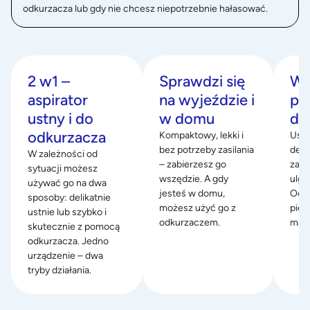
odkurzacza lub gdy nie chcesz niepotrzebnie hałasować.
2 w1 –
Sprawdzi się
Ws
aspirator
na wyjeździe i
pi
ustny i do
w domu
dni
odkurzacza
Kompaktowy, lekki i
Usuw
bez potrzeby zasilania
delik
W zależności od
– zabierzesz go
zape
sytuacji możesz
wszędzie. A gdy
ulgę
używać go na dwa
jesteś w domu,
Odpo
sposoby: delikatnie
możesz użyć go z
pier
ustnie lub szybko i
odkurzaczem.
malu
skutecznie z pomocą
odkurzacza. Jedno
urządzenie – dwa
tryby działania.