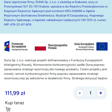
Dane rejestrowe firmy: DUNA Sp. z o.o. z siedzibą w Krakowie, przy ul.
Przemysłowa 13/1 30-701 Kraków, wpisana w do Rejestru Przedsiębiorców w
Krajowym Rejestrze Sądowym pod numerem KRS 208496 w Sądzie
Rejonowym dla Krakowa Śródmieścia, Wydział XI Gospodarczy, Krajowego
Rejestru Sądowego, o kapitale zakładowym (opłaconym) 140 000 zł, numer
NIP: 676-22-67-609.
Duna Sp. z o.o. realizuje projekt dofinansowany z Funduszy Europejskich
Inteligentny Rozwój. Wzmocnienie konkurencyjności spółki Duna poprzez
opracowanie strategii wzorniczej dla nowego produktu. Celem projektu jest
rozwój i wzrost konkurencyjności firmy poprzez opracowanie strategii
wzorniczej oraz jej wdrożenie w działalność firmy. Strategia dotyczyć będzie
opracowania nowego produktu. Planowanym efektem projektu będzie
rozwój przedsiębiorstwa Duna Sp. z o.o.
111,99
zł
Nazwa projektu:
„Design dla przedsiębiorców”
Wartość projektu:
1.096.545,00 PLN
Kup teraz
Dofinansowanie projektu z UE:
639.275,00 PLN
Okres realizacji:
01.01.2021 – 31.12.2023