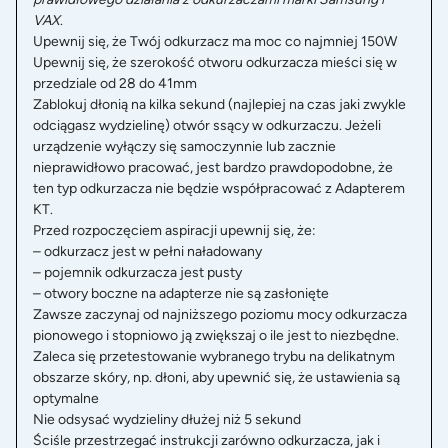
VAX
.
Upewnij się, że Twój odkurzacz ma moc co najmniej 150W
Upewnij się, że szerokość otworu odkurzacza mieści się w
przedziale od 28 do 41mm
Zablokuj dłonią na kilka sekund (najlepiej na czas jaki zwykle
odciągasz wydzielinę) otwór ssący w odkurzaczu. Jeżeli
urządzenie wyłączy się samoczynnie lub zacznie
nieprawidłowo pracować, jest bardzo prawdopodobne, że
ten typ odkurzacza nie będzie współpracować z Adapterem
KT.
Przed rozpoczęciem aspiracji upewnij się, że:
– odkurzacz jest w pełni naładowany
– pojemnik odkurzacza jest pusty
– otwory boczne na adapterze nie są zasłonięte
Zawsze zaczynaj od najniższego poziomu mocy odkurzacza
pionowego i stopniowo ją zwiększaj o ile jest to niezbędne.
Zaleca się przetestowanie wybranego trybu na delikatnym
obszarze skóry, np. dłoni, aby upewnić się, że ustawienia są
optymalne
Nie odsysać wydzieliny dłużej niż 5 sekund
Ściśle przestrzegać instrukcji zarówno odkurzacza, jak i