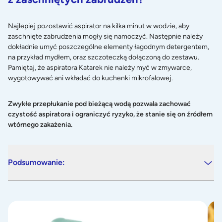
Najlepiej pozostawić aspirator na kilka minut w wodzie, aby
zaschnięte zabrudzenia mogły się namoczyć. Następnie należy
dokładnie umyć poszczególne elementy łagodnym detergentem,
na przykład mydłem, oraz szczoteczką dołączoną do zestawu.
Pamiętaj, że aspiratora Katarek nie należy myć w zmywarce,
wygotowywać ani wkładać do kuchenki mikrofalowej.
Zwykłe przepłukanie pod bieżącą wodą pozwala zachować
czystość aspiratora i ograniczyć ryzyko, że stanie się on źródłem
wtórnego zakażenia.
Podsumowanie:
Katarek Travel 2w1 – Nowy aspirator w rodzinie Katarka!
Nawi