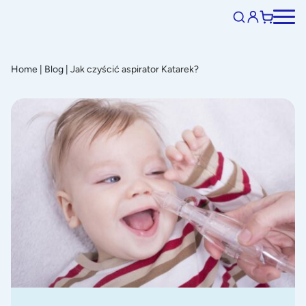
Home
|
Blog
|
Jak czyścić aspirator Katarek?