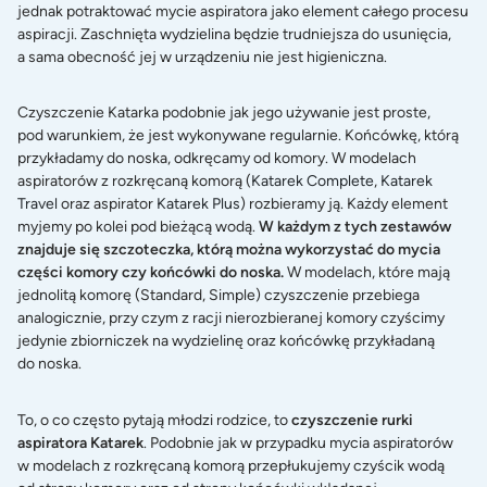
jednak potraktować mycie aspiratora jako element całego procesu
aspiracji. Zaschnięta wydzielina będzie trudniejsza do usunięcia,
a sama obecność jej w urządzeniu nie jest higieniczna.
Czyszczenie Katarka podobnie jak jego używanie jest proste,
pod warunkiem, że jest wykonywane regularnie. Końcówkę, którą
przykładamy do noska, odkręcamy od komory. W modelach
aspiratorów z rozkręcaną komorą (
Katarek Complete
,
Katarek
Travel
oraz aspirator
Katarek Plus
) rozbieramy ją. Każdy element
myjemy po kolei pod bieżącą wodą.
W każdym z tych zestawów
znajduje się szczoteczka, którą można wykorzystać do mycia
części komory czy końcówki do noska.
W modelach, które mają
jednolitą komorę (Standard, Simple) czyszczenie przebiega
analogicznie, przy czym z racji nierozbieranej komory czyścimy
jedynie zbiorniczek na wydzielinę oraz końcówkę przykładaną
do noska.
To, o co często pytają młodzi rodzice, to
czyszczenie rurki
aspiratora Katarek
. Podobnie jak w przypadku mycia aspiratorów
w modelach z rozkręcaną komorą przepłukujemy czyścik wodą