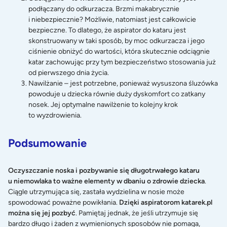
podłączany do odkurzacza. Brzmi makabrycznie
i niebezpiecznie? Możliwie, natomiast jest całkowicie
bezpieczne. To dlatego, że aspirator do kataru jest
skonstruowany w taki sposób, by moc odkurzacza i jego
ciśnienie obniżyć do wartości, która skutecznie odciągnie
katar zachowując przy tym bezpieczeństwo stosowania już
od pierwszego dnia życia.
Nawilżanie – jest potrzebne, ponieważ wysuszona śluzówka
powoduje u dziecka równie duży dyskomfort co zatkany
nosek. Jej optymalne nawilżenie to kolejny krok
to wyzdrowienia.
Podsumowanie
Oczyszczanie noska i pozbywanie się długotrwałego kataru
u niemowlaka to ważne elementy w dbaniu o zdrowie dziecka
.
Ciągle utrzymująca się, zastała wydzielina w nosie może
spowodować poważne powikłania.
Dzięki aspiratorom katarek.pl
można się jej pozbyć
. Pamiętaj jednak, że jeśli utrzymuje się
bardzo długo i żaden z wymienionych sposobów nie pomaga,