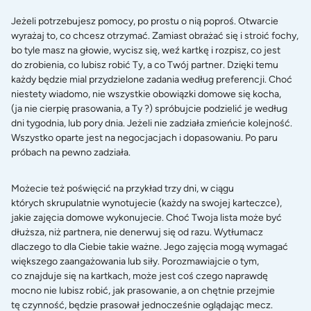
Jeżeli potrzebujesz pomocy, po prostu o nią poproś. Otwarcie
wyrażaj to, co chcesz otrzymać. Zamiast obrażać się i stroić fochy,
bo tyle masz na głowie, wycisz się, weź kartkę i rozpisz, co jest
do zrobienia, co lubisz robić Ty, a co Twój partner. Dzięki temu
każdy będzie mial przydzielone zadania według preferencji. Choć
niestety wiadomo, nie wszystkie obowiązki domowe się kocha,
(ja nie cierpię prasowania, a Ty ?) spróbujcie podzielić je według
dni tygodnia, lub pory dnia. Jeżeli nie zadziała zmieńcie kolejność.
Wszystko oparte jest na negocjacjach i dopasowaniu. Po paru
próbach na pewno zadziała.
Możecie też poświęcić na przykład trzy dni, w ciągu
których skrupulatnie wynotujecie (każdy na swojej karteczce),
jakie zajęcia domowe wykonujecie. Choć Twoja lista może być
dłuższa, niż partnera, nie denerwuj się od razu. Wytłumacz
dlaczego to dla Ciebie takie ważne. Jego zajęcia mogą wymagać
większego zaangażowania lub siły. Porozmawiajcie o tym,
co znajduje się na kartkach, może jest coś czego naprawdę
mocno nie lubisz robić, jak prasowanie, a on chętnie przejmie
tę czynność, będzie prasował jednocześnie oglądając mecz.