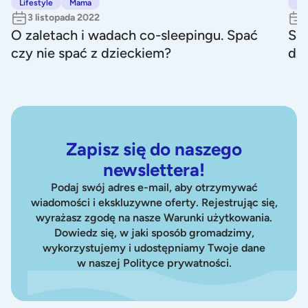
Lifestyle
Mama
Lif
3 listopada 2022
O zaletach i wadach co-sleepingu. Spać
Sha
czy nie spać z dzieckiem?
dz
Zapisz się do naszego
newslettera!
Podaj swój adres e-mail, aby otrzymywać
wiadomości i ekskluzywne oferty. Rejestrując się,
wyrażasz zgodę na nasze Warunki użytkowania.
Dowiedz się, w jaki sposób gromadzimy,
wykorzystujemy i udostępniamy Twoje dane
w naszej Polityce prywatności.