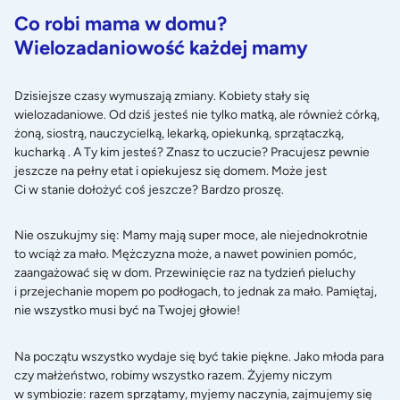
Co robi mama w domu?
Wielozadaniowość każdej mamy
Dzisiejsze czasy wymuszają zmiany. Kobiety stały się
wielozadaniowe. Od dziś jesteś nie tylko matką, ale również córką,
żoną, siostrą, nauczycielką, lekarką, opiekunką, sprzątaczką,
kucharką . A Ty kim jesteś? Znasz to uczucie? Pracujesz pewnie
jeszcze na pełny etat i opiekujesz się domem. Może jest
Ci w stanie dołożyć coś jeszcze? Bardzo proszę.
Nie oszukujmy się: Mamy mają super moce, ale niejednokrotnie
to wciąż za mało. Mężczyzna może, a nawet powinien pomóc,
zaangażować się w dom. Przewinięcie raz na tydzień pieluchy
i przejechanie mopem po podłogach, to jednak za mało. Pamiętaj,
nie wszystko musi być na Twojej głowie!
Na początu wszystko wydaje się być takie piękne. Jako młoda para
czy małżeństwo, robimy wszystko razem. Żyjemy niczym
w symbiozie: razem sprzątamy, myjemy naczynia, zajmujemy się