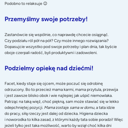
Podobno to relaksuje 😉
Przemyślmy swoje potrzeby!
Zastanówcie się wspólnie, co naprawdę chcecie osiągnąć.
Czy podziału ról pół na pół? Czy może innego rozwiązania?
Dopasujcie wszystko pod swoje potrzeby i plan dnia, tak byście
oboje czerpali radość, byli produktywni i zadowoleni.
Podzielmy opiekę nad dziećmi!
Facet, kiedy staje się ojcem, może poczuć się odrobinę
odrzucony. Bo to przecież mama karmi, mama przytula, przewija
i jest zawsze blisko obok i wie najlepiej
jak uśpić niemowlaka
.
Patrząc na taką więź, choć piękną, sam może stawiać się w lekko
odepchniętej pozycji.
Mama
zostaje
sama w domu
, a tata idzie
do pracy, siłą rzeczy jest dalej od dziecka.
Higiena dziecka
i noworodka
to kilka zasad, z którymi każdy tata sobie poradzi! Więc
jeżeli tylko jest taka możliwość, warto by wziął choć kilka dni