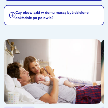
Czy obowiązki w domu muszą być dzielone
dokładnie po połowie?
O zaletach i wadach co-sleepingu. Spać czy nie spać z dzieckiem?
Shar