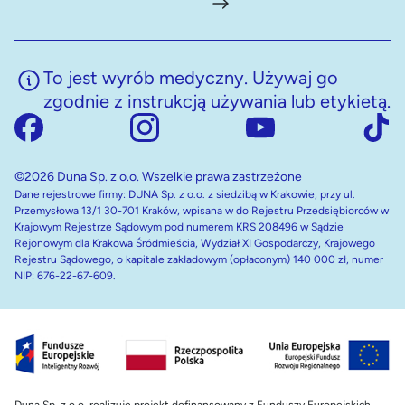
To jest wyrób medyczny. Używaj go
zgodnie z instrukcją używania lub etykietą.
©2026 Duna Sp. z o.o. Wszelkie prawa zastrzeżone
Dane rejestrowe firmy: DUNA Sp. z o.o. z siedzibą w Krakowie, przy ul.
Przemysłowa 13/1 30-701 Kraków, wpisana w do Rejestru Przedsiębiorców w
Krajowym Rejestrze Sądowym pod numerem KRS 208496 w Sądzie
Rejonowym dla Krakowa Śródmieścia, Wydział XI Gospodarczy, Krajowego
Rejestru Sądowego, o kapitale zakładowym (opłaconym) 140 000 zł, numer
NIP: 676-22-67-609.
Duna Sp. z o.o. realizuje projekt dofinansowany z Funduszy Europejskich