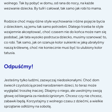
wolnego. Tak by pobyć w domu, od rana do nocy, na każde
wezwanie dziecka. By tulił i całował, tak samo jak robi to mama.
Rodzice choć mają różne style wychowania i różne pojęcie bycia
z dzieckiem, są jemu tak samo potrzebni. Dlatego trzeba te style
wzajemnie akceptować, choć czasem nie do końca może nam się
podobać, jak tata wysoko podrzuca dziecko, musimy szanować to,
co robi. Tak samo, jak on szanuje kolor sukienki w jaką ubrałyśmy
naszą królewnę, choć nie koniecznie musi być to ulubiony kolor
tatusia.
Odpuśćmy!
Jesteśmy tylko ludźmi, zazwyczaj niedoskonałymi. Choć dom
świecił czystością przed narodzeniem dzieci, to teraz może
wyglądać troszkę inaczej. Dbajmy o niego, ale uwolnijmy swoją
głowę od biegania za niedoścignionym. Chcesz czy nie chcesz,
zabawki będą. Korzystajmy z wolnego czasu z dziećmi, a wielkie
sprzątanie odłóżmy na sobotę.