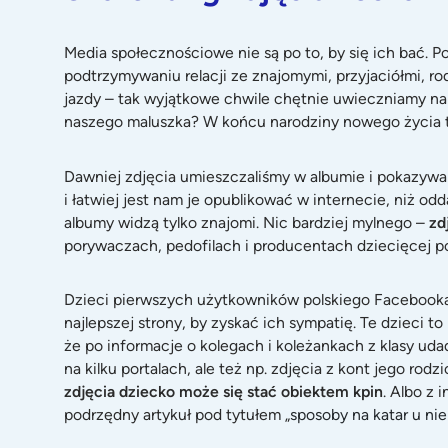
Media społecznościowe nie są po to, by się ich bać. 
podtrzymywaniu relacji ze znajomymi, przyjaciółmi, r
jazdy – tak wyjątkowe chwile chętnie uwieczniamy na
naszego maluszka? W końcu narodziny nowego życia t
Dawniej zdjęcia umieszczaliśmy w albumie i pokazywal
i łatwiej jest nam je opublikować w internecie, niż 
albumy widzą tylko znajomi. Nic bardziej mylnego –
zdj
porywaczach, pedofilach i producentach dziecięcej por
Dzieci pierwszych użytkowników polskiego Facebooka c
najlepszej strony, by zyskać ich sympatię. Te dzieci t
że po informacje o kolegach i koleżankach z klasy uda
na kilku portalach, ale też np. zdjęcia z kont jego rod
zdjęcia dziecko może się stać obiektem kpin
. Albo z 
podrzędny artykuł pod tytułem „
sposoby na katar u ni