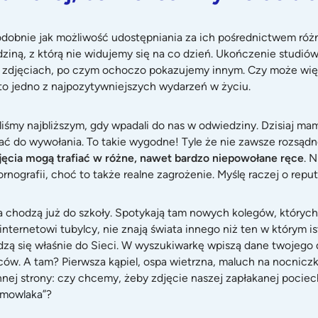
Podobnie jak możliwość udostępniania za ich pośrednictwem ró
odziną, z którą nie widujemy się na co dzień. Ukończenie stud
 zdjęciach, po czym ochoczo pokazujemy innym. Czy może więc 
o jedno z najpozytywniejszych wydarzeń w życiu.
iśmy najbliższym, gdy wpadali do nas w odwiedziny. Dzisiaj ma
oddać do wywołania. To takie wygodne! Tyle że nie zawsze rozsą
ęcia mogą trafiać w różne, nawet bardzo niepowołane ręce
. 
nografii, choć to także realne zagrożenie. Myślę raczej o reput
hodzą już do szkoły. Spotykają tam nowych kolegów, których ch
o internetowi tubylcy, nie znają świata innego niż ten w którym
dzą się właśnie do Sieci. W wyszukiwarkę wpiszą dane twojego d
ziców. A tam? Pierwsza kąpiel, ospa wietrzna, maluch na nocniczk
innej strony: czy chcemy, żeby zdjęcie naszej zapłakanej pocie
emowlaka
”?