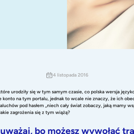
4 listopada 2016
 które urodziły się w tym samym czasie, co polska wersja jęz
ne konto na tym portalu, jednak to wcale nie znaczy, że ich obe
maluchów pod hasłem „niech cały świat zobaczy, jaką mamy wspan
akie zagrożenia się z tym wiążą?
– uważaj, bo możesz wywołać tr