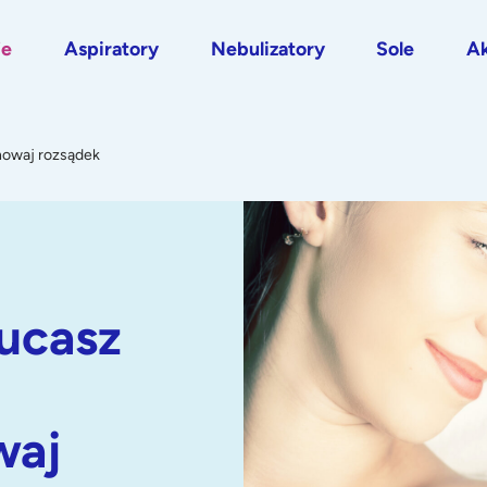
je
Aspiratory
Nebulizatory
Sole
Ak
howaj rozsądek
ucasz
waj