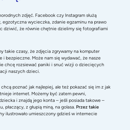
żnorodnych zdjęć. Facebook czy Instagram służą
iów, egzotyczna wycieczka, zdanie egzaminu na prawo
dziwić, że równie chętnie dzielimy się fotografiami
my takie czasy, że zdjęcia zgrywamy na komputer
dne i bezpieczne. Może nam się wydawać, że nasze
Nie chcę rozsiewać paniki i snuć wizji o dziecięcych
acji naszych dzieci.
cą poznać jak najlepiej, ale też pokazać się im z jak
 istnieje internet. Możemy być zatem pewni,
ziecka i znajdą jego konta – jeśli posiada takowe –
u, płaczący, z głupią miną, na golasa.
Przez takie
chy ilustrowało umieszczony gdzieś w internecie