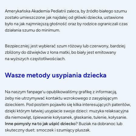
Amerykańska Akademia Pediatrii zaleca, by źródło białego szumu
zostało umieszczone jak najdalej od główki dziecka, ustawione
było na jak najmniejszą głośność oraz by rodzice ograniczali czas
działania szumu do minimum.
Bezpieczniej jest wybierać szum różowy lub czerwony, bardziej
zbliżony do dźwięków z łona matki, bo biały jest emitowany
na wyższych częstotliwościach.
Wasze metody usypiania dziecka
Na naszym fanpage’u opublikowaliśmy grafikę z informacją,
żeby nie utrzymywać kontaktu wzrokowego z zasypiającym
dzieckiem. Pod postem pojawiło się kilka interesujących patentów,
dzięki którym łatwiej usypiacie swoje dzieci: muzyka relaksacyjna
dla niemowląt, śpiewanie kołysanek, głaskanie, tulenie, kołysanie.
Inne pomysły na to jak uśpić dziecko
? Buziak na dobranoc lub
skuteczny duet: smoczek i szumiący pluszak.