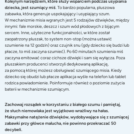
Kolejnym narzędziem, które służy wsparciem podczas usypiania
dziecka, jest szumiący miś
. To bardzo popularna, pluszowa
zabawka, która generuje uspokajający i usypiający szum.
W mechanizmie misia wgranych jest 5 rodzajów dźwięków, między
innymi: fale morskie, deszcz i szum wód płodowych z bijącym
sercem. Inne, użyteczne funkcjonalności, w które został
zaopatrzony pluszak, to system non-stop (można ustawić
szumienie na 12 godzin) oraz czujnik snu (gdy dziecko się budzi lub
płacze, to miś zaczyna szumieć). Po 60 minutach szumienia miś
zaczyna emitować coraz cichsze dźwięki i sam się wyłącza. Poza
pluszakiem producenci stworzyli dedykowaną aplikację,
za pomocą której możesz obsługiwać szumiącego misia. Kiedy
dziecko się obudzi lub płacze aplikacja wyśle na telefon lub tablet
rodzica powiadomienie. Poinformuje również o poziomie zużycia
baterii w mechanizmie szumiącym.
Zachowaj rozsądek w korzystaniu z białego szumu i pamiętaj,
że słuch niemowlaka jest wyjątkowo wrażliwy na hałas.
Maksymalne natężenie dźwięków, wydobywające się z szumiącej
zabawki przy główce malucha, nie powinno przekraczać 50
decybeli.