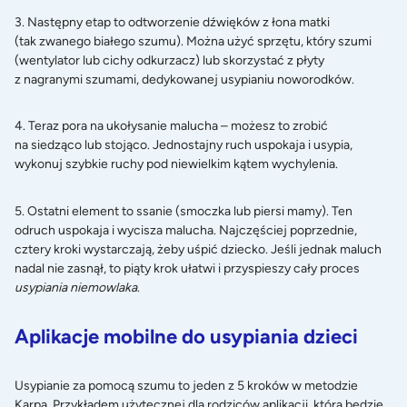
3. Następny etap to odtworzenie dźwięków z łona matki
(tak zwanego białego szumu). Można użyć sprzętu, który szumi
(wentylator lub cichy odkurzacz) lub skorzystać z płyty
z nagranymi szumami, dedykowanej usypianiu noworodków.
4. Teraz pora na ukołysanie malucha – możesz to zrobić
na siedząco lub stojąco. Jednostajny ruch uspokaja i usypia,
wykonuj szybkie ruchy pod niewielkim kątem wychylenia.
5. Ostatni element to ssanie (smoczka lub piersi mamy). Ten
odruch uspokaja i wycisza malucha. Najczęściej poprzednie,
cztery kroki wystarczają, żeby uśpić dziecko. Jeśli jednak maluch
nadal nie zasnął, to piąty krok ułatwi i przyspieszy cały proces
usypiania niemowlaka
.
Aplikacje mobilne do usypiania dzieci
Usypianie za pomocą szumu to jeden z 5 kroków w metodzie
Karpa. Przykładem użytecznej dla rodziców aplikacji, która będzie