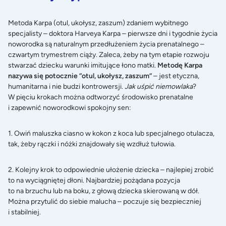
Metoda Karpa (otul, ukołysz, zaszum) zdaniem wybitnego
specjalisty – doktora Harveya Karpa – pierwsze dni i tygodnie życia
noworodka są naturalnym przedłużeniem życia prenatalnego –
czwartym trymestrem ciąży. Zaleca, żeby na tym etapie rozwoju
stwarzać dziecku warunki imitujące łono matki.
Metodę Karpa
nazywa się potocznie “otul, ukołysz, zaszum”
– jest etyczna,
humanitarna i nie budzi kontrowersji.
Jak uśpić niemowlaka
?
W pięciu krokach można odtworzyć środowisko prenatalne
i zapewnić noworodkowi spokojny sen:
1. Owiń maluszka ciasno w kokon z koca lub specjalnego otulacza,
tak, żeby rączki i nóżki znajdowały się wzdłuż tułowia.
2. Kolejny krok to odpowiednie ułożenie dziecka – najlepiej zrobić
to na wyciągniętej dłoni. Najbardziej pożądana pozycja
to na brzuchu lub na boku, z głową dziecka skierowaną w dół.
Można przytulić do siebie malucha – poczuje się bezpieczniej
i stabilniej.