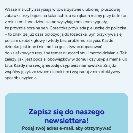
Wasze maluchy zasypiają w towarzystwie ulubionej, pluszowej
zabawki, przy bajce, na kolanach lub na rękach mamy przy butelce
z mlekiem. Inne dzieci same wysyłają rodzicom sygnały,
że przyszła pora na sen. Córeczka przykłada pieluszkę do policzka
– to znak, że już czas położyć ją do łóżeczka. Syn przykrywa się
po sam czubek głowy i wtedy bez problemu zasypia. Każde
dziecko jest inne i nie można go sztywno dopasować
do książkowych reguł na temat długości snu i metod działania. Też
zależy, jaki jest
podział obowiązków w domu
i czy usypia mama lub
tata.
Każdy ma swoją metodę usypiania niemowlaka
. Znajdź
wspólny język ze swoim dzieckiem i wypracuj z nim efektywny
sposób usypiania.
Zapisz się do naszego
newslettera!
Podaj swój adres e-mail, aby otrzymywać