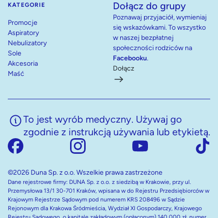
Dołącz do grupy
KATEGORIE
Poznawaj przyjaciół, wymieniaj
Promocje
się wskazówkami. To wszystko
Aspiratory
w naszej bezpłatnej
Nebulizatory
społeczności rodziców na
Sole
Facebooku
.
Akcesoria
Dołącz
Maść
To jest wyrób medyczny. Używaj go
zgodnie z instrukcją używania lub etykietą.
©2026 Duna Sp. z o.o. Wszelkie prawa zastrzeżone
Dane rejestrowe firmy: DUNA Sp. z o.o. z siedzibą w Krakowie, przy ul.
Przemysłowa 13/1 30-701 Kraków, wpisana w do Rejestru Przedsiębiorców w
Krajowym Rejestrze Sądowym pod numerem KRS 208496 w Sądzie
Rejonowym dla Krakowa Śródmieścia, Wydział XI Gospodarczy, Krajowego
Rejestru Sądowego, o kapitale zakładowym (opłaconym) 140 000 zł, numer