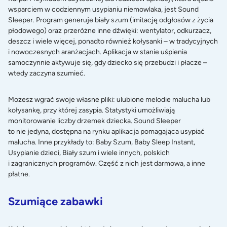
wsparciem w codziennym usypianiu niemowlaka, jest Sound
Sleeper. Program generuje biały szum (imitację odgłosów z życia
płodowego) oraz przeróżne inne dźwięki: wentylator, odkurzacz,
deszcz i wiele więcej, ponadto również kołysanki – w tradycyjnych
i nowoczesnych aranżacjach. Aplikacja w stanie uśpienia
samoczynnie aktywuje się, gdy dziecko się przebudzi i płacze –
wtedy zaczyna szumieć.
Możesz wgrać swoje własne pliki: ulubione melodie malucha lub
kołysankę, przy której zasypia. Statystyki umożliwiają
monitorowanie liczby drzemek dziecka. Sound Sleeper
to nie jedyna, dostępna na rynku aplikacja pomagająca usypiać
malucha. Inne przykłady to: Baby Szum, Baby Sleep Instant,
Usypianie dzieci, Biały szum i wiele innych, polskich
i zagranicznych programów. Część z nich jest darmowa, a inne
płatne.
Szumiące zabawki