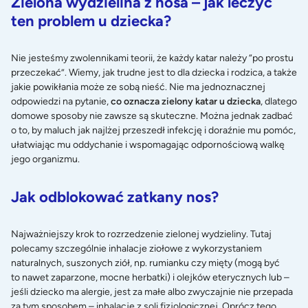
Zielona wydzielina z nosa – jak leczyć
ten problem u dziecka?
Nie jesteśmy zwolennikami teorii, że każdy katar należy “po prostu
przeczekać”. Wiemy, jak trudne jest to dla dziecka i rodzica, a także
jakie powikłania może ze sobą nieść. Nie ma jednoznacznej
odpowiedzi na pytanie,
co oznacza zielony katar u dziecka
, dlatego
domowe sposoby nie zawsze są skuteczne. Można jednak zadbać
o to, by maluch jak najlżej przeszedł infekcję i doraźnie mu pomóc,
ułatwiając mu oddychanie i wspomagając odpornościową walkę
jego organizmu.
Jak odblokować zatkany nos?
Najważniejszy krok to rozrzedzenie zielonej wydzieliny. Tutaj
polecamy szczególnie inhalacje ziołowe z wykorzystaniem
naturalnych, suszonych ziół, np. rumianku czy mięty (mogą być
to nawet zaparzone, mocne herbatki) i olejków eterycznych lub –
jeśli dziecko ma alergie, jest za małe albo zwyczajnie nie przepada
za tym sposobem – inhalacje z soli fizjologicznej. Oprócz tego