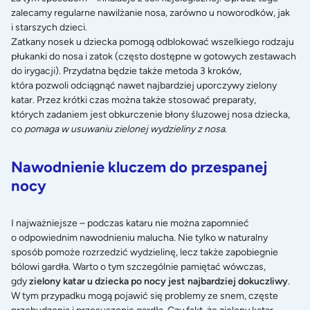
zalecamy regularne
nawilżanie nosa
, zarówno u noworodków, jak
i starszych dzieci.
Zatkany nosek u dziecka pomogą odblokować wszelkiego rodzaju
płukanki do nosa i zatok (często dostępne w gotowych zestawach
do irygacji). Przydatna będzie także
metoda 3 kroków
,
która pozwoli odciągnąć nawet najbardziej uporczywy zielony
katar. Przez krótki czas można także stosować preparaty,
których zadaniem jest obkurczenie błony śluzowej nosa dziecka,
co
pomaga w usuwaniu zielonej wydzieliny z nosa
.
Nawodnienie kluczem do przespanej
nocy
I najważniejsze – podczas kataru nie można zapomnieć
o odpowiednim nawodnieniu malucha. Nie tylko w naturalny
sposób pomoże rozrzedzić wydzielinę, lecz także zapobiegnie
bólowi gardła. Warto o tym szczególnie pamiętać wówczas,
gdy
zielony katar u dziecka po nocy jest najbardziej dokuczliwy
.
W tym przypadku mogą pojawić się problemy ze snem, częste