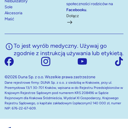
Nebulizatory
społeczności rodziców na
Sole
Facebooku
.
Akcesoria
Dołącz
Maść
To jest wyrób medyczny. Używaj go
zgodnie z instrukcją używania lub etykietą.
©2026 Duna Sp. z o.o. Wszelkie prawa zastrzeżone
Dane rejestrowe firmy: DUNA Sp. z o.o. z siedzibą w Krakowie, przy ul.
Przemysłowa 13/1 30-701 Kraków, wpisana w do Rejestru Przedsiębiorców w
Krajowym Rejestrze Sądowym pod numerem KRS 208496 w Sądzie
Rejonowym dla Krakowa Śródmieścia, Wydział XI Gospodarczy, Krajowego
Rejestru Sądowego, o kapitale zakładowym (opłaconym) 140 000 zł, numer
NIP: 676-22-67-609.