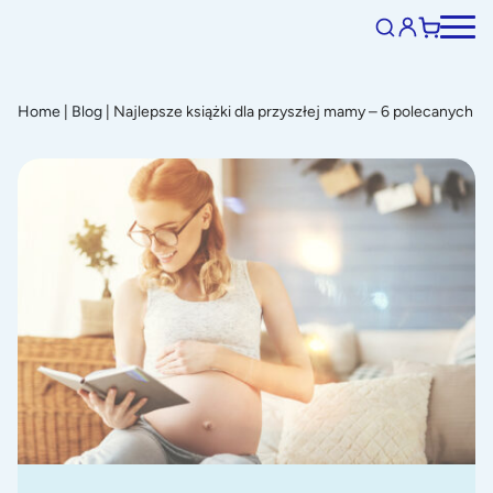
Home
|
Blog
|
Najlepsze książki dla przyszłej mamy – 6 polecanych po