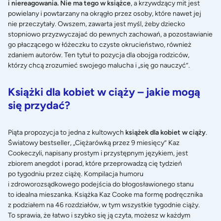
i niereagowania. Nie ma tego w książce
, a krzywdzący mit jest
powielany i powtarzany na okrągło przez osoby, które nawet jej
nie przeczytały. Owszem, zawarta jest myśl, żeby dziecko
stopniowo przyzwyczajać do pewnych zachowań, a pozostawianie
go płaczącego w łóżeczku to czyste okrucieństwo, również
zdaniem autorów. Ten tytuł to pozycja dla obojga rodziców,
którzy chcą zrozumieć swojego malucha i „się go nauczyć”.
Książki dla kobiet w ciąży – jakie mogą
się przydać?
Piąta propozycja to jedna z kultowych
książek dla kobiet w ciąży
.
Światowy bestseller, „Ciężarówką przez 9 miesięcy” Kaz
Cookeczyli, napisany prostym i przystępnym językiem, jest
zbiorem anegdot i porad, które przeprowadzą cię tydzień
po tygodniu przez ciążę. Kompilacja humoru
i zdroworozsądkowego podejścia do błogosławionego stanu
to idealna mieszanka. Książka Kaz Cooke ma formę podręcznika
z podziałem na 46 rozdziałów, w tym wszystkie tygodnie ciąży.
To sprawia, że łatwo i szybko się ją czyta, możesz w każdym