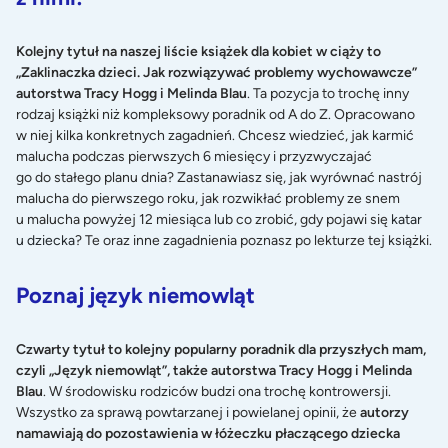
Kolejny tytuł na naszej liście książek dla kobiet w ciąży to
„Zaklinaczka dzieci. Jak rozwiązywać problemy wychowawcze”
autorstwa Tracy Hogg i Melinda Blau
. Ta pozycja to trochę inny
rodzaj książki niż kompleksowy poradnik od A do Z. Opracowano
w niej kilka konkretnych zagadnień. Chcesz wiedzieć, jak karmić
malucha podczas pierwszych 6 miesięcy i przyzwyczajać
go do stałego planu dnia? Zastanawiasz się, jak wyrównać nastrój
malucha do pierwszego roku, jak rozwikłać problemy ze snem
u malucha powyżej 12 miesiąca lub co zrobić, gdy pojawi się
katar
u dziecka
? Te oraz inne zagadnienia poznasz po lekturze tej książki.
Poznaj język niemowląt
Czwarty tytuł to kolejny popularny poradnik dla przyszłych mam,
czyli „Język niemowląt”, także autorstwa Tracy Hogg i Melinda
Blau
. W środowisku rodziców budzi ona trochę kontrowersji.
Wszystko za sprawą powtarzanej i powielanej opinii, że
autorzy
namawiają do pozostawienia w łóżeczku płaczącego dziecka