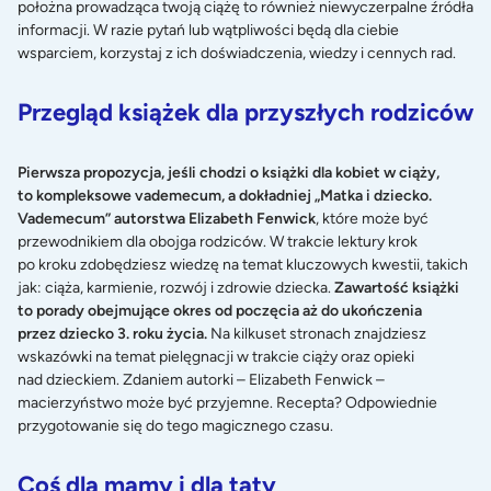
położna prowadząca twoją ciążę to również niewyczerpalne źródła
informacji. W razie pytań lub wątpliwości będą dla ciebie
wsparciem, korzystaj z ich doświadczenia, wiedzy i cennych rad.
Przegląd książek dla przyszłych rodziców
Pierwsza propozycja, jeśli chodzi o książki dla kobiet w ciąży,
to kompleksowe vademecum, a dokładniej „Matka i dziecko.
Vademecum” autorstwa Elizabeth Fenwick
, które może być
przewodnikiem dla obojga rodziców. W trakcie lektury krok
po kroku zdobędziesz wiedzę na temat kluczowych kwestii, takich
jak: ciąża, karmienie, rozwój i zdrowie dziecka.
Zawartość książki
to porady obejmujące okres od poczęcia aż do ukończenia
przez dziecko 3. roku życia.
Na kilkuset stronach znajdziesz
wskazówki na temat pielęgnacji w trakcie ciąży oraz opieki
nad dzieckiem. Zdaniem autorki – Elizabeth Fenwick –
macierzyństwo może być przyjemne. Recepta? Odpowiednie
przygotowanie się do tego magicznego czasu.
Coś dla mamy i dla taty