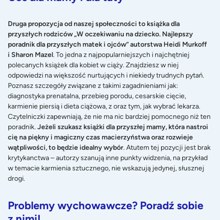
Druga propozycja od naszej społeczności to książka dla
przyszłych rodziców „W oczekiwaniu na dziecko. Najlepszy
poradnik dla przyszłych matek i ojców” autorstwa Heidi Murkoff
i Sharon Mazel
. To jedna z najpopularniejszych i najchętniej
polecanych książek dla kobiet w ciąży. Znajdziesz w niej
odpowiedzi na większość nurtujących i niekiedy trudnych pytań.
Poznasz szczegóły związane z takimi zagadnieniami jak:
diagnostyka prenatalna, przebieg porodu, cesarskie cięcie,
karmienie piersią i dieta ciążowa, z oraz tym, jak wybrać lekarza.
Czytelniczki zapewniają, że nie ma nic bardziej pomocnego niż ten
poradnik.
Jeżeli szukasz książki dla przyszłej mamy, która nastroi
cię na piękny i magiczny czas macierzyństwa oraz rozwieje
wątpliwości, to będzie idealny wybór
. Atutem tej pozycji jest brak
krytykanctwa – autorzy szanują inne punkty widzenia, na przykład
w temacie karmienia sztucznego, nie wskazują jedynej, słusznej
drogi.
Problemy wychowawcze? Poradź sobie
z nimi!