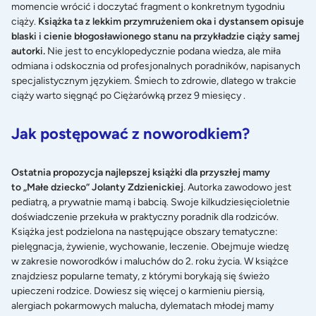
momencie wrócić i doczytać fragment o konkretnym tygodniu
ciąży.
Książka ta z lekkim przymrużeniem oka i dystansem opisuje
blaski i cienie błogosławionego stanu na przykładzie ciąży samej
autorki.
Nie jest to encyklopedycznie podana wiedza, ale miła
odmiana i odskocznia od profesjonalnych poradników, napisanych
specjalistycznym językiem. Śmiech to zdrowie, dlatego w trakcie
ciąży warto sięgnąć po Ciężarówką przez 9 miesięcy .
Jak postępować z noworodkiem?
Ostatnia propozycja najlepszej książki dla przyszłej mamy
to „Małe dziecko” Jolanty Zdzienickiej
. Autorka zawodowo jest
pediatrą, a prywatnie mamą i babcią. Swoje kilkudziesięcioletnie
doświadczenie przekuła w praktyczny poradnik dla rodziców.
Książka jest podzielona na następujące obszary tematyczne:
pielęgnacja, żywienie, wychowanie, leczenie. Obejmuje wiedzę
w zakresie noworodków i maluchów do 2. roku życia. W książce
znajdziesz popularne tematy, z którymi borykają się świeżo
upieczeni rodzice. Dowiesz się więcej o karmieniu piersią,
alergiach pokarmowych malucha, dylematach młodej mamy