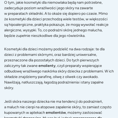
O tym, jakie kosmetyki dla niemowlaka będą nam potrzebne,
zadecyduje poziom wrażliwości jego skóry na zawarte
w preparatach składniki. A to okaże się dopiero po czasie. Mimo
że kosmetyki dla dzieci przechodzą wiele testów, w większości
są hipoalergiczne, praktyka pokazuje, że mogą wywołać reakcje
alergiczne, wysypki. To, co podrażni skórę jednego malucha,
będzie zupełnie nieszkodliwe dla jego rówieśnika.
Kosmetyki dla dzieci możemy podzielić na dwa rodzaje: te dla
dzieci z problemami skórnymi, oraz bardziej uniwersalne,
przeznaczone dla pozostałych dzieci. Do tych pierwszych
zaliczymy tak zwane
emolienty
, czyli preparaty wspierające
odbudowę wrażliwego naskórka skóry dziecka z problemami. W ich
składzie znajdziemy parafinę, oliwę z oliwek czy awokado.
Nawilżają, natłuszczają, łagodzą podrażnienia i stany zapalne
skóry.
Jeśli skóra naszego dziecka nie ma tendencji do podrażnień,
a maluch nie cierpi na atopowe zapalenie skóry, to zamiast często
kupowanych w aptekach
emolientów
, możemy zastosować