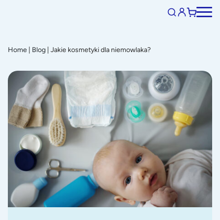
Home
|
Blog
|
Jakie kosmetyki dla niemowlaka?