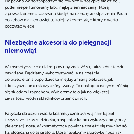
Na pewno warto zaopatrzyć się również w
zasypkę dla dzieci,
puder nieperfumowany lub… mąkę ziemniaczaną
, którą
z powodzeniem stosowano kiedyś na dziecięce odparzenia.
Pasta
do zębów dla niemowląt
to kolejny kosmetyk, o którym warto
poczytać więcej!
Niezbędne akcesoria do pielęgnacji
niemowląt
W kosmetyczce dla dzieci powinny znaleźć się także chusteczki
nawilżane. Będziemy wykorzystywać je najczęściej
do przecierania pupy dziecka między zmianą pieluszek, jak
i do czyszczenia rąk czy skóry twarzy. Te dostępne na rynku różnią
się składem i zapachem. Wybierzmy te o jak największej
zawartości wody i składników organicznych.
Patyczki do uszu i waciki kosmetyczne
ułatwią nam kąpiel
i czyszczenie uszu dziecka, a aspirator kataru wykorzystamy przy
pielęgnacji nosa. W kosmetyczce powinna znaleźć się również
sól
fizjologiczna
do aspiratora, którą nawilżymy śluzówkę nosa, jak