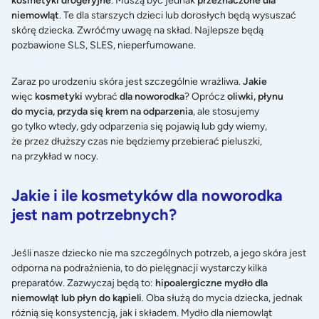
kosmetyki drogeryjne
. Muszą być jednak
przeznaczone dla
niemowląt
. Te dla starszych dzieci lub dorosłych będą wysuszać
skórę dziecka. Zwróćmy uwagę na skład. Najlepsze będą
pozbawione SLS, SLES, nieperfumowane.
Zaraz po urodzeniu skóra jest szczególnie wrażliwa.
Jakie
więc
kosmetyki
wybrać
dla noworodka
? Oprócz
oliwki, płynu
do mycia, przyda się krem na odparzenia
, ale stosujemy
go tylko wtedy, gdy odparzenia się pojawią lub gdy wiemy,
że przez dłuższy czas nie będziemy przebierać pieluszki,
na przykład w nocy.
Jakie i ile kosmetyków dla noworodka
jest nam potrzebnych?
Jeśli nasze dziecko nie ma szczególnych potrzeb, a jego skóra jest
odporna na podrażnienia, to do pielęgnacji wystarczy kilka
preparatów. Zazwyczaj będą to:
hipoalergiczne mydło dla
niemowląt lub płyn do kąpieli
. Oba służą do mycia dziecka, jednak
różnią się konsystencją, jak i składem. Mydło dla niemowląt