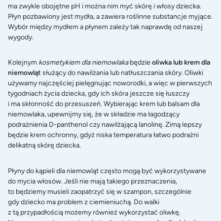
ma zwykle obojętne pH i można nim myć skórę i włosy dziecka.
Płyn pozbawiony jest mydła, a zawiera roślinne substancje myjące.
Wybór między mydłem a płynem zależy tak naprawdę od naszej
wygody.
Kolejnym
kosmetykiem dla niemowlaka
będzie
oliwka lub krem dla
niemowląt
służący do nawilżania lub natłuszczania skóry. Oliwki
używamy najczęściej pielęgnując noworodki, a więc w pierwszych
tygodniach życia dziecka, gdy ich skóra jeszcze się łuszczy
i ma skłonność do przesuszeń. Wybierając krem lub balsam dla
niemowlaka, upewnijmy się, że w składzie ma łagodzący
podrażnienia D-panthenol czy nawilżającą lanolinę. Zimą lepszy
będzie krem ochronny, gdyż niska temperatura łatwo podrażni
delikatną skórę dziecka.
Płyny do kąpieli dla niemowląt często mogą być wykorzystywane
do mycia włosów. Jeśli nie mają takiego przeznaczenia,
to będziemy musieli zaopatrzyć się w szampon, szczególnie
gdy dziecko ma problem z ciemieniuchą. Do walki
z tą przypadłością możemy również wykorzystać oliwkę.