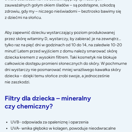
zauważalnych gołym okiem śladów – są podstępne, szkodzą
zdrowiu, gdy my – niczego nieświadomi – beztrosko bawimy się
z dziećmi na słońcu.
Aby zapewnić dziecku wystarczający poziom produkowanej
przez skórę witaminy D, wystarczy, by zabierać je na zewnątrz…
tylko raz na pięć dni w godzinach od 10 do 14, na zaledwie 10-20
minut! Latem przed wyjściem z domu należy smarować skórę
dziecka kremem z wysokim filtrem. Taki kosmetyk nie blokuje
całkowicie dostępu promieni słonecznych do skóry. W pochmurne
dni wystarczy nie posmarować mniej wrażliwego kawałka skóry
dziecka – dzięki temu słońce zrobi swoje, a jednocześnie
nie zaszkodzi.
Filtry dla dziecka – mineralny
czy chemiczny?
UVB- odpowiada za opaleniznę i oparzenia
UVA- wnika głęboko w kolagen, powoduje nieodwracalne