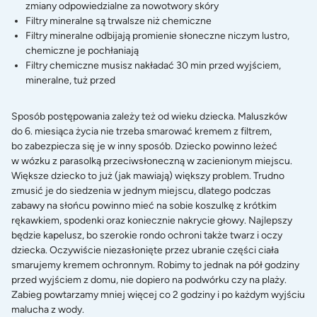
zmiany odpowiedzialne za nowotwory skóry
Filtry mineralne są trwalsze niż chemiczne
Filtry mineralne odbijają promienie słoneczne niczym lustro,
chemiczne je pochłaniają
Filtry chemiczne musisz nakładać 30 min przed wyjściem,
mineralne, tuż przed
Sposób postępowania zależy też od wieku dziecka. Maluszków
do 6. miesiąca życia nie trzeba smarować kremem z filtrem,
bo zabezpiecza się je w inny sposób. Dziecko powinno leżeć
w wózku z parasolką przeciwsłoneczną w zacienionym miejscu.
Większe dziecko to już (jak mawiają) większy problem. Trudno
zmusić je do siedzenia w jednym miejscu, dlatego podczas
zabawy na słońcu powinno mieć na sobie koszulkę z krótkim
rękawkiem, spodenki oraz koniecznie nakrycie głowy. Najlepszy
będzie kapelusz, bo szerokie rondo ochroni także twarz i oczy
dziecka. Oczywiście niezasłonięte przez ubranie części ciała
smarujemy kremem ochronnym. Robimy to jednak na pół godziny
przed wyjściem z domu, nie dopiero na podwórku czy na plaży.
Zabieg powtarzamy mniej więcej co 2 godziny i po każdym wyjściu
malucha z wody.