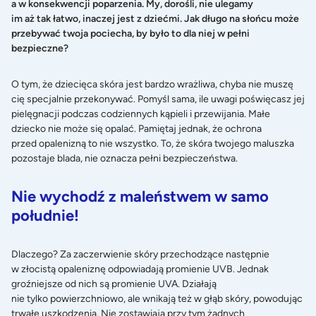
a w konsekwencji poparzenia. My, dorośli, nie ulegamy
im aż tak łatwo, inaczej jest z dziećmi. Jak długo na słońcu może
przebywać twoja pociecha, by było to dla niej w pełni
bezpieczne?
O tym, że dziecięca skóra jest bardzo wrażliwa, chyba nie muszę
cię specjalnie przekonywać. Pomyśl sama, ile uwagi poświęcasz jej
pielęgnacji podczas codziennych kąpieli i przewijania. Małe
dziecko nie może się opalać. Pamiętaj jednak, że ochrona
przed opalenizną to nie wszystko. To, że skóra twojego maluszka
pozostaje blada, nie oznacza pełni bezpieczeństwa.
Nie wychodź z maleństwem w samo
południe!
Dlaczego? Za zaczerwienie skóry przechodzące następnie
w złocistą opaleniznę odpowiadają promienie UVB. Jednak
groźniejsze od nich są promienie UVA. Działają
nie tylko powierzchniowo, ale wnikają też w głąb skóry, powodując
trwałe uszkodzenia. Nie zostawiają przy tym żadnych