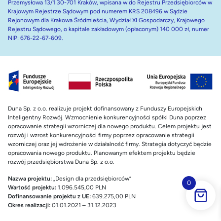
Przemysłowa 13/1 30-701 Kraków, wpisana w do Rejestru Przedsiębiorców w
Krajowym Rejestrze Sądowym pod numerem KRS 208496 w Sądzie
Rejonowym dla Krakowa Śródmieścia, Wydział XI Gospodarczy, Krajowego
Rejestru Sądowego, o kapitale zakładowym (opłaconym) 140 000 zł, numer
NIP: 676-22-67-609.
Duna Sp. z o.o. realizuje projekt dofinansowany z Funduszy Europejskich
Inteligentny Rozwój. Wzmocnienie konkurencyjności spółki Duna poprzez
opracowanie strategii wzorniczej dla nowego produktu. Celem projektu jest
rozwój i wzrost konkurencyjności firmy poprzez opracowanie strategii
wzorniczej oraz jej wdrożenie w działalność firmy. Strategia dotyczyć będzie
opracowania nowego produktu. Planowanym efektem projektu będzie
rozwój przedsiębiorstwa Duna Sp. z o.o.
Nazwa projektu:
„Design dla przedsiębiorców”
0
Wartość projektu:
1.096.545,00 PLN
Dofinansowanie projektu z UE:
639.275,00 PLN
Okres realizacji:
01.01.2021 – 31.12.2023