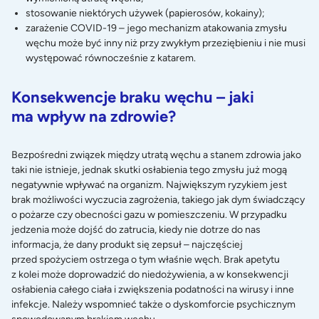
stosowanie niektórych używek (papierosów, kokainy);
zarażenie COVID-19 – jego mechanizm atakowania zmysłu
węchu może być inny niż przy zwykłym przeziębieniu i nie musi
występować równocześnie z katarem.
Konsekwencje braku węchu – jaki
ma wpływ na zdrowie?
Bezpośredni związek między utratą węchu a stanem zdrowia jako
taki nie istnieje, jednak skutki osłabienia tego zmysłu już mogą
negatywnie wpływać na organizm. Największym ryzykiem jest
brak możliwości wyczucia zagrożenia, takiego jak dym świadczący
o pożarze czy obecności gazu w pomieszczeniu. W przypadku
jedzenia może dojść do zatrucia, kiedy nie dotrze do nas
informacja, że dany produkt się zepsuł – najczęściej
przed spożyciem ostrzega o tym właśnie węch. Brak apetytu
z kolei może doprowadzić do niedożywienia, a w konsekwencji
osłabienia całego ciała i zwiększenia podatności na wirusy i inne
infekcje. Należy wspomnieć także o dyskomforcie psychicznym