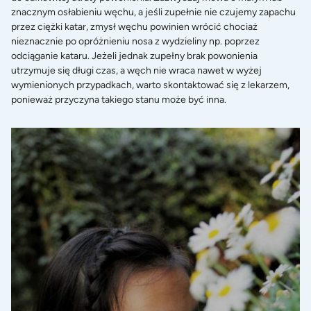
znacznym osłabieniu węchu, a jeśli zupełnie nie czujemy zapachu
przez ciężki katar, zmysł węchu powinien wrócić chociaż
nieznacznie po opróżnieniu nosa z wydzieliny np. poprzez
odciąganie kataru. Jeżeli jednak zupełny brak powonienia
utrzymuje się długi czas, a węch nie wraca nawet w wyżej
wymienionych przypadkach, warto skontaktować się z lekarzem,
ponieważ przyczyna takiego stanu może być inna.