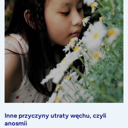
Inne przyczyny utraty węchu, czyli
anosmii