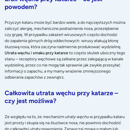
powodem?
Przyczyn kataru może być bardzo wiele, a do najczęstszych można
zaliczyć alergię, mechaniczne podrażnienie nosa, przeziębienie
czy grypę. W przypadku zakażeń wirusowych często dochodzi
do zapalenia górnych dróg oddechowych: wirusy atakują błonę
śluzową nosa, która zaczyna nadmiernie produkować wydzielinę.
Utrata węchu i smaku przy katarze
to często skutek uboczny tego
stanu – receptory węchowe są zatkane przez zalegającą w kanale
wydzielinę, przez co nie mogą tak sprawnie jak zwykle przesyłać
informacji o zapachu, a my mamy wrażenie zmniejszonego
odbierania zapachów z zewnątrz.
Całkowita utrata węchu przy katarze –
czy jest możliwa?
Ze względu na to, że
mechanizm utraty węchu
w przypadku kataru
jest prosty i skupia się na śluzówce nosa, nie powinno dochodzić
do całkowitej utraty powonienia. Zazwyczaj mowa o małym lub