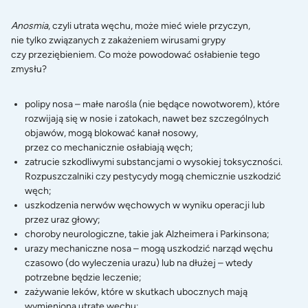
Anosmia
, czyli utrata węchu, może mieć wiele przyczyn,
nie tylko związanych z zakażeniem wirusami grypy
czy przeziębieniem. Co może powodować osłabienie tego
zmysłu?
polipy nosa – małe narośla (nie będące nowotworem), które
rozwijają się w nosie i zatokach, nawet bez szczególnych
objawów, mogą blokować kanał nosowy,
przez co mechanicznie osłabiają węch;
zatrucie szkodliwymi substancjami o wysokiej toksyczności.
Rozpuszczalniki czy pestycydy mogą chemicznie uszkodzić
węch;
uszkodzenia nerwów węchowych w wyniku operacji lub
przez uraz głowy;
choroby neurologiczne, takie jak Alzheimera i Parkinsona;
urazy mechaniczne nosa – mogą uszkodzić narząd węchu
czasowo (do wyleczenia urazu) lub na dłużej – wtedy
potrzebne będzie leczenie;
zażywanie leków, które w skutkach ubocznych mają
wymienioną utratę węchu;