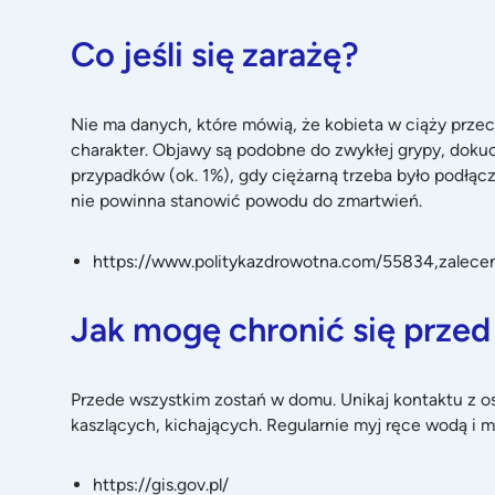
Co jeśli się zarażę?
Nie ma danych, które mówią, że kobieta w ciąży prz
charakter. Objawy są podobne do zwykłej grypy, dokuc
przypadków (ok. 1%), gdy ciężarną trzeba było podłącz
nie powinna stanowić powodu do zmartwień.
https://www.politykazdrowotna.com/55834,zalecen
Jak mogę chronić się prze
Przede wszystkim zostań w domu. Unikaj kontaktu z os
kaszlących, kichających. Regularnie myj ręce wodą i my
https://gis.gov.pl/