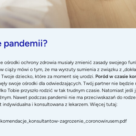
e pandemii?
 ośrodki ochrony zdrowia musiały zmienić zasady swojego funk
t w ciąży mówi o tym, że ma wyrzuty sumienia z związku z „dok
i Twoje dziecko, które za moment się urodzi.
Poród w czasie ko
nęły swoje ośrodki dla odwiedzających. Twój partner nie będzie
lko Tobie przyszło rodzić w tak trudnym czasie. Natomiast jeśli 
nym. Nawet podczas pandemii nie ma przeciwskazań do rodzenia
 indywidualna i konsultowana z lekarzem. Więcej tutaj:
rekomendacje_konsultantow-zagrozenie_coronowirusem.pdf