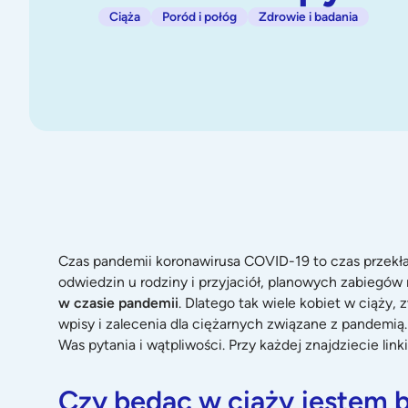
Ciąża
Poród i połóg
Zdrowie i badania
Czas pandemii koronawirusa COVID-19 to czas przekła
odwiedzin u rodziny i przyjaciół, planowych zabiegów 
w czasie pandemii
. Dlatego tak wiele kobiet w ciąży,
wpisy i zalecenia dla ciężarnych związane z pandemią
Was pytania i wątpliwości. Przy każdej znajdziecie lin
Czy będąc w ciąży jestem b