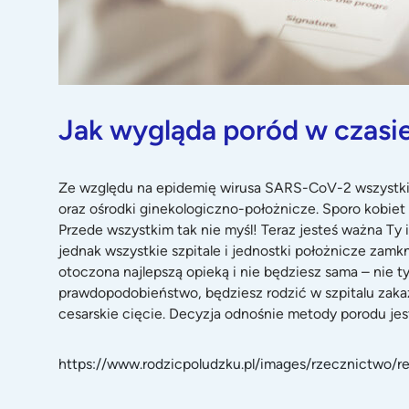
Jak wygląda poród w czasi
Ze względu na epidemię wirusa SARS-CoV-2 wszystkie
oraz ośrodki ginekologiczno-położnicze. Sporo kobie
Przede wszystkim tak nie myśl! Teraz jesteś ważna Ty 
jednak wszystkie szpitale i jednostki położnicze zamk
otoczona najlepszą opieką i nie będziesz sama – nie ty
prawdopodobieństwo, będziesz rodzić w szpitalu zakaź
cesarskie cięcie. Decyzja odnośnie metody porodu jest
https://www.rodzicpoludzku.pl/images/rzecznictwo/