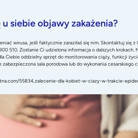
 u siebie objawy zakażenia?
iać wirusa, jeśli faktycznie zaraziłaś się nim. Skontaktuj się z
 510. Zostanie Ci udzielona informacja o dalszych krokach. Ni
a Ciebie oddzielny sprzęt do monitorowania ciąży, funkcji życi
ie zabezpieczona sala porodowa lub do wykonania cesarskiego ci
tna.com/55834,zalecenie-dla-kobiet-w-ciazy-w-trakcie-epide