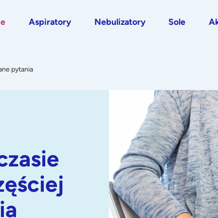
je
Aspiratory
Nebulizatory
Sole
Ak
ane pytania
czasie
zęściej
ia