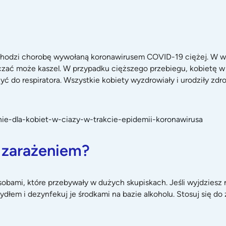
echodzi chorobę wywołaną koronawirusem COVID-19 ciężej. W w
zać może kaszel. W przypadku cięższego przebiegu, kobietę w c
yć do respiratora. Wszystkie kobiety wyzdrowiały i urodziły zdr
ie-dla-kobiet-w-ciazy-w-trakcie-epidemii-koronawirusa
d zarażeniem?
obami, które przebywały w dużych skupiskach. Jeśli wyjdziesz n
dłem i dezynfekuj je środkami na bazie alkoholu. Stosuj się do 