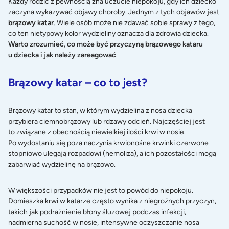
Każdy rodzic z pewnością zna uczucie niepokoju, gdy ich dziecko
zaczyna wykazywać objawy choroby. Jednym z tych objawów jest
brązowy katar
. Wiele osób może nie zdawać sobie sprawy z tego,
co ten nietypowy kolor wydzieliny oznacza dla zdrowia dziecka.
Warto zrozumieć, co może być przyczyną brązowego kataru
u dziecka i jak należy zareagować
.
Brązowy katar – co to jest?
Brązowy katar to stan, w którym wydzielina z nosa dziecka
przybiera ciemnobrązowy lub rdzawy odcień. Najczęściej jest
to związane z obecnością niewielkiej ilości krwi w nosie.
Po wydostaniu się poza naczynia krwionośne krwinki czerwone
stopniowo ulegają rozpadowi (hemoliza), a ich pozostałości mogą
zabarwiać wydzielinę na brązowo.
W większości przypadków nie jest to powód do niepokoju.
Domieszka krwi w katarze często wynika z niegroźnych przyczyn,
takich jak podrażnienie błony śluzowej podczas infekcji,
nadmierna suchość w nosie, intensywne oczyszczanie nosa