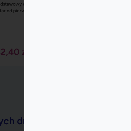
Dodaj do koszyka
42,40
zł
ch dni życia.
m dbać o oddech dzieci —
bezpiecznie