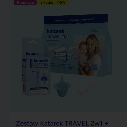
Zestaw Katarek TRAVEL 2w1 +
Adapter do odkurzaczy
pionowych
4.7
odciąganiesz katar odkurzaczem poziomym,