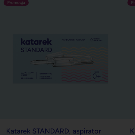
Katarek STANDARD, aspirator
K
kataru
po
ka
5.0
prosty ale bardzo pomocny. Aspirator kataru
do odkurzacza, który pokona nawet gęstą, zieloną