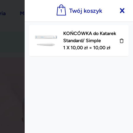
Twój koszyk
1
1
10,00
zł
ria
Maść
Blog
KOŃCÓWKA do Katarek
Standard/ Simple
1
X
10,00
zł
=
10,00
zł