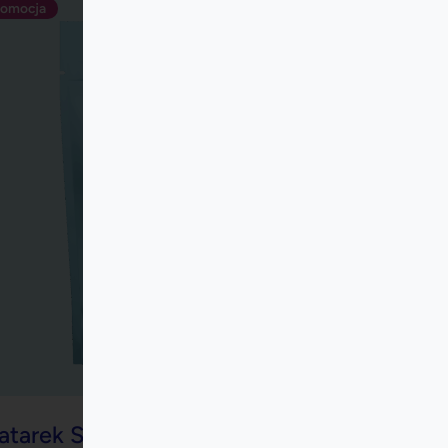
atarek SIMPLE, aspirator kataru
dstawowy aspirator, który efektywnie ściąga
tar od pierwszego dnia dziecka