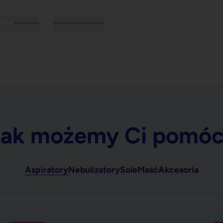
Jak możemy Ci pomóc
Aspiratory
Nebulizatory
Sole
Maść
Akcesoria
ionowych
Katarek STANDARD, aspirator kataru
Katar
Promocja
P