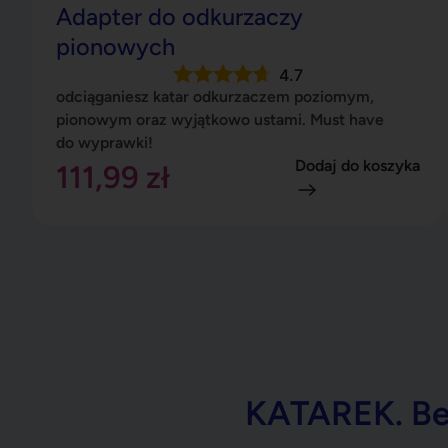
pionowym oraz wyjątkowo ustami. Must have
do wyprawki!
Dodaj do koszyka
111,99
zł
KATAREK. Bez
Mały nosek to duża odpowiedzialność. Dla
i skutecznie.
Wyroby medyczne, nie zwykły sprzęt.