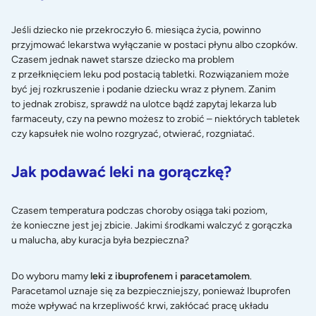
Jeśli dziecko nie przekroczyło 6. miesiąca życia, powinno
przyjmować lekarstwa wyłączanie w postaci płynu albo czopków.
Czasem jednak nawet starsze dziecko ma problem
z przełknięciem leku pod postacią tabletki. Rozwiązaniem może
być jej rozkruszenie i podanie dziecku wraz z płynem. Zanim
to jednak zrobisz, sprawdź na ulotce bądź zapytaj lekarza lub
farmaceuty, czy na pewno możesz to zrobić – niektórych tabletek
czy kapsułek nie wolno rozgryzać, otwierać, rozgniatać.
Jak podawać leki na gorączkę?
Czasem temperatura podczas
choroby
osiąga taki poziom,
że konieczne jest jej zbicie. Jakimi środkami walczyć z gorączka
u malucha, aby kuracja była bezpieczna?
Do wyboru mamy
leki z ibuprofenem i paracetamolem
.
Paracetamol uznaje się za bezpieczniejszy, ponieważ Ibuprofen
może wpływać na krzepliwość krwi, zakłócać pracę układu