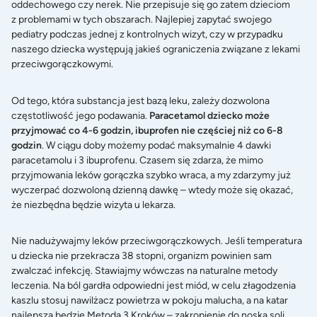
oddechowego czy nerek. Nie przepisuje się go zatem dzieciom
z problemami w tych obszarach. Najlepiej zapytać swojego
pediatry podczas jednej z kontrolnych wizyt, czy w przypadku
naszego dziecka występują jakieś ograniczenia związane z lekami
przeciwgorączkowymi.
Od tego, która substancja jest bazą leku, zależy dozwolona
częstotliwość jego podawania.
Paracetamol dziecko może
przyjmować co 4-6 godzin, ibuprofen nie częściej niż co 6-8
godzin
. W ciągu doby możemy podać maksymalnie 4 dawki
paracetamolu i 3 ibuprofenu. Czasem się zdarza, że mimo
przyjmowania leków gorączka szybko wraca, a my zdarzymy już
wyczerpać dozwoloną dzienną dawkę – wtedy może się okazać,
że niezbędna będzie wizyta u lekarza.
Nie nadużywajmy leków przeciwgorączkowych. Jeśli temperatura
u dziecka nie przekracza 38 stopni, organizm powinien sam
zwalczać infekcję. Stawiajmy wówczas na naturalne metody
leczenia. Na ból gardła odpowiedni jest miód, w celu złagodzenia
kaszlu stosuj nawilżacz powietrza w pokoju malucha, a na katar
najlepsza będzie
Metoda 3 Kroków
– zakropienie do noska soli