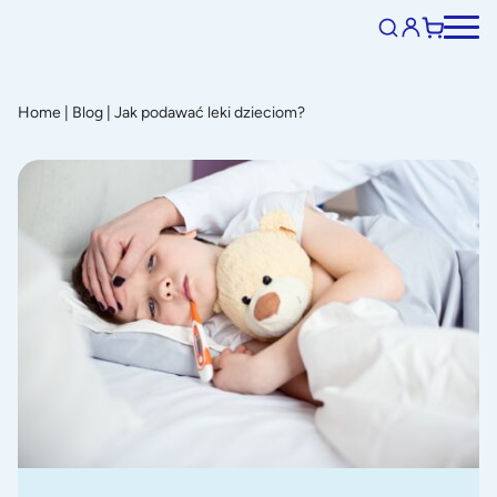
Home
|
Blog
|
Jak podawać leki dzieciom?