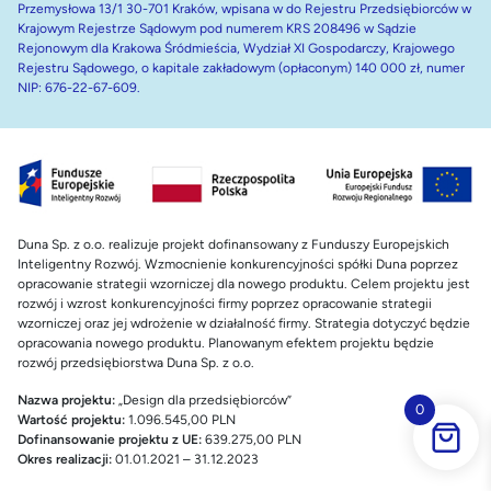
Przemysłowa 13/1 30-701 Kraków, wpisana w do Rejestru Przedsiębiorców w
Krajowym Rejestrze Sądowym pod numerem KRS 208496 w Sądzie
Rejonowym dla Krakowa Śródmieścia, Wydział XI Gospodarczy, Krajowego
Rejestru Sądowego, o kapitale zakładowym (opłaconym) 140 000 zł, numer
NIP: 676-22-67-609.
Duna Sp. z o.o. realizuje projekt dofinansowany z Funduszy Europejskich
Inteligentny Rozwój. Wzmocnienie konkurencyjności spółki Duna poprzez
opracowanie strategii wzorniczej dla nowego produktu. Celem projektu jest
rozwój i wzrost konkurencyjności firmy poprzez opracowanie strategii
wzorniczej oraz jej wdrożenie w działalność firmy. Strategia dotyczyć będzie
opracowania nowego produktu. Planowanym efektem projektu będzie
rozwój przedsiębiorstwa Duna Sp. z o.o.
Nazwa projektu:
„Design dla przedsiębiorców”
0
Wartość projektu:
1.096.545,00 PLN
Dofinansowanie projektu z UE:
639.275,00 PLN
Okres realizacji:
01.01.2021 – 31.12.2023