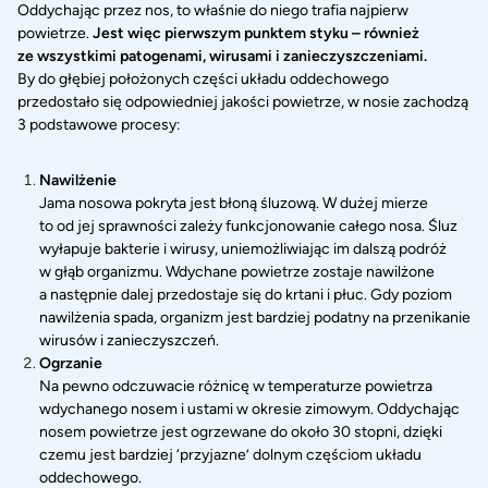
Oddychając przez nos, to właśnie do niego trafia najpierw
powietrze.
Jest więc pierwszym punktem styku – również
ze wszystkimi patogenami, wirusami i zanieczyszczeniami.
By do głębiej położonych części układu oddechowego
przedostało się odpowiedniej jakości powietrze, w nosie zachodzą
3 podstawowe procesy:
Nawilżenie
Jama nosowa pokryta jest błoną śluzową. W dużej mierze
to od jej sprawności zależy funkcjonowanie całego nosa. Śluz
wyłapuje bakterie i wirusy, uniemożliwiając im dalszą podróż
w głąb organizmu. Wdychane powietrze zostaje nawilżone
a następnie dalej przedostaje się do krtani i płuc. Gdy poziom
nawilżenia spada, organizm jest bardziej podatny na przenikanie
wirusów i zanieczyszczeń.
Ogrzanie
Na pewno odczuwacie różnicę w temperaturze powietrza
wdychanego nosem i ustami w okresie zimowym. Oddychając
nosem powietrze jest ogrzewane do około 30 stopni, dzięki
czemu jest bardziej ‘przyjazne’ dolnym częściom układu
oddechowego.