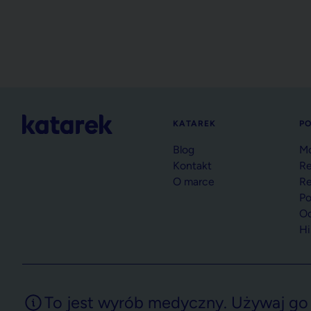
KATAREK
P
Blog
Mo
Kontakt
Re
O marce
Re
Po
Od
Hi
To jest wyrób medyczny. Używaj go z