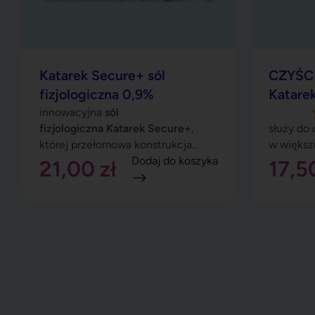
Katarek Secure+ sól
CZYŚCI
fizjologiczna 0,9%
Katare
innowacyjna
sól
fizjologiczna
Katarek Secure+
,
służy do
której przełomowa konstrukcja
w większ
ampułki zapewnia zwiększone
Dodaj do koszyka
21,00
zł
17,
bezpieczeństwo aplikacji!