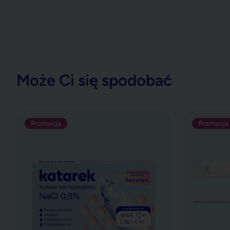
Może Ci się spodobać
Katarek Secure+ sól fizjologiczna 0,9%
CZYŚCIK do 
Promocja
Promocja