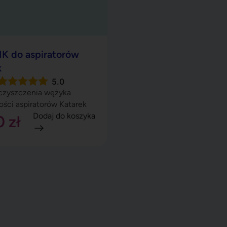
K do aspiratorów
k
5.0
 czyszczenia wężyka
ości aspiratorów Katarek
Dodaj do koszyka
50
zł