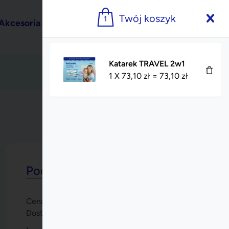
Twój koszyk
1
Akcesoria
Maść
Blog
Katarek TRAVEL 2w1
1
X
73,10
zł
=
73,10
zł
Podsumowanie
Cena produktów
73,10
zł
Dostawa od:
14,00
zł
87,10
zł