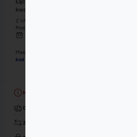
(zawiera
Łączna
kwota:
5,41
zł
Vat 8%)
Z VAT
Przejdź do kasy
Masz kupon?
Kliknij tutaj, aby dodać swój
kod
Nie wysyłamy przesyłek za granicę.
Darmowa dostawa: powyżej 150 zł
Zwrot do 14 dni
Szczegóły