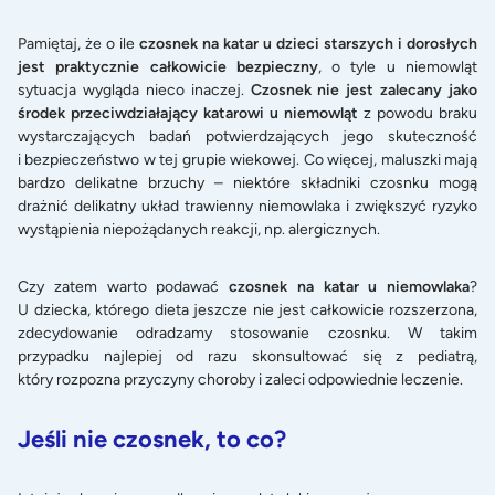
Pamiętaj, że o ile
czosnek na katar u dzieci starszych i dorosłych
jest praktycznie całkowicie bezpieczny
, o tyle u niemowląt
sytuacja wygląda nieco inaczej.
Czosnek nie jest zalecany jako
środek przeciwdziałający katarowi u niemowląt
z powodu braku
wystarczających badań potwierdzających jego skuteczność
i bezpieczeństwo w tej grupie wiekowej. Co więcej, maluszki mają
bardzo delikatne brzuchy – niektóre składniki czosnku mogą
drażnić delikatny układ trawienny niemowlaka i zwiększyć ryzyko
wystąpienia niepożądanych reakcji, np. alergicznych.
Czy zatem warto podawać
czosnek na katar u niemowlaka
?
U dziecka, którego dieta jeszcze nie jest całkowicie rozszerzona,
zdecydowanie odradzamy stosowanie czosnku. W takim
przypadku najlepiej od razu skonsultować się z pediatrą,
który rozpozna przyczyny choroby i zaleci odpowiednie leczenie.
Jeśli nie czosnek, to co?