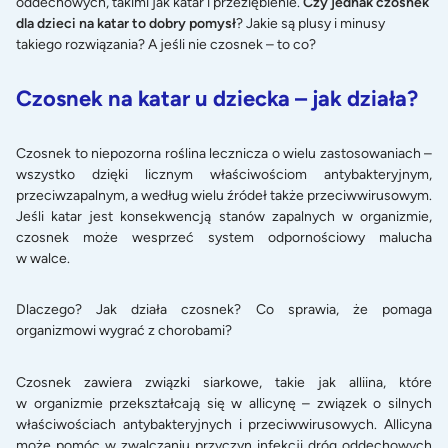
oddechowych, takimi jak katar i przeziębienie.
Czy jednak czosnek
dla dzieci na katar to dobry pomysł
? Jakie są plusy i minusy
takiego rozwiązania? A jeśli nie czosnek – to co?
Czosnek na katar u dziecka – jak działa?
Czosnek to niepozorna roślina lecznicza o wielu zastosowaniach –
wszystko dzięki licznym właściwościom antybakteryjnym,
przeciwzapalnym, a według wielu źródeł także przeciwwirusowym.
Jeśli katar jest konsekwencją stanów zapalnych w organizmie,
czosnek może wesprzeć system odpornościowy malucha
w walce.
Dlaczego? Jak działa czosnek? Co sprawia, że pomaga
organizmowi wygrać z chorobami?
Czosnek zawiera związki siarkowe, takie jak alliina, które
w organizmie przekształcają się w allicynę – związek o silnych
właściwościach antybakteryjnych i przeciwwirusowych. Allicyna
może pomóc w zwalczaniu przyczyn infekcji dróg oddechowych