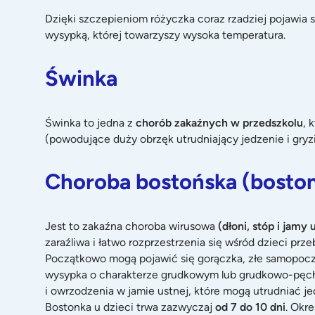
Dzięki szczepieniom różyczka coraz rzadziej pojawia s
wysypką, której towarzyszy wysoka temperatura.
Świnka
Świnka to jedna z
chorób zakaźnych w przedszkolu
, 
(powodujące duży obrzęk utrudniający jedzenie i gryzie
Choroba bostońska (bosto
Jest to zakaźna choroba wirusowa
(dłoni, stóp i jamy 
zaraźliwa i łatwo rozprzestrzenia się wśród dzieci prz
Początkowo mogą pojawić się gorączka, złe samopoczuc
wysypka o charakterze grudkowym lub grudkowo-pęche
i owrzodzenia w jamie ustnej, które mogą utrudniać jed
Bostonka u dzieci trwa zazwyczaj
od 7 do 10 dni
. Okr