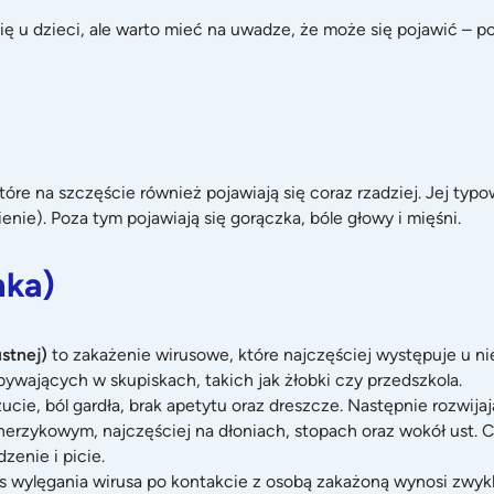
ię u dzieci, ale warto mieć na uwadze, że może się pojawić – p
które na szczęście również pojawiają się coraz rzadziej. Jej ty
nie). Poza tym pojawiają się gorączka, bóle głowy i mięśni.
nka)
ustnej)
to zakażenie wirusowe, które najczęściej występuje u nie
ebywających w skupiskach, takich jak żłobki czy przedszkola.
ie, ból gardła, brak apetytu oraz dreszcze. Następnie rozwija
rzykowym, najczęściej na dłoniach, stopach oraz wokół ust. 
zenie i picie.
es wylęgania wirusa po kontakcie z osobą zakażoną wynosi zwyk