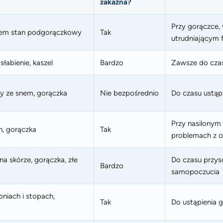
zakaźna?
Przy gorączce, 
czasem stan podgorączkowy
Tak
utrudniającym 
łabienie, kaszel
Bardzo
Zawsze do czas
my ze snem, gorączka
Nie bezpośrednio
Do czasu ustąp
Przy nasilonym
h, gorączka
Tak
problemach z 
a skórze, gorączka, złe
Do czasu przys
Bardzo
samopoczucia
oniach i stopach,
Tak
Do ustąpienia 