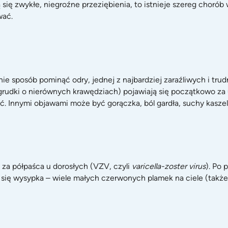
się zwykłe, niegroźne przeziębienia, to istnieje szereg choró
wać.
 nie sposób pominąć odry, jednej z najbardziej zaraźliwych i tru
udki o nierównych krawędziach) pojawiają się początkowo za us
 Innymi objawami może być gorączka, ból gardła, suchy kaszel, 
 za półpaśca u dorosłych (VZV, czyli
varicella-zoster virus
). Po
 się wysypka – wiele małych czerwonych plamek na ciele (także