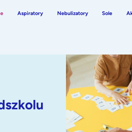
je
Aspiratory
Nebulizatory
Sole
Ak
dszkolu