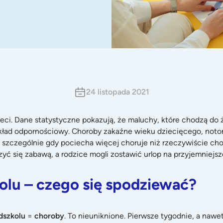
24 listopada 2021
eci. Dane statystyczne pokazują, że maluchy, które chodzą do ż
układ odpornościowy. Choroby zakaźne wieku dziecięcego, notory
, szczególnie gdy pociecha więcej choruje niż rzeczywiście cho
zyć się zabawą, a rodzice mogli zostawić urlop na przyjemniejs
olu – czego się spodziewać?
dszkolu
=
choroby
. To nieuniknione. Pierwsze tygodnie, a naw