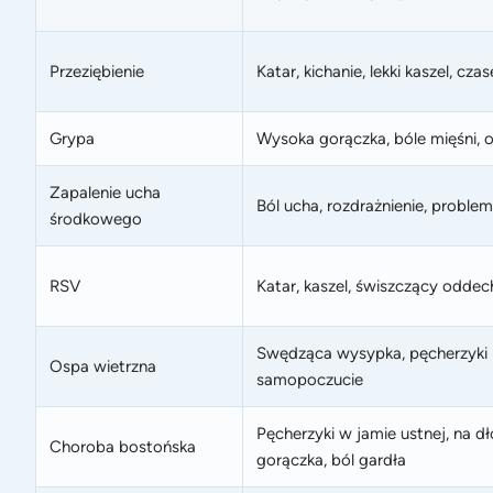
Przeziębienie
Katar, kichanie, lekki kaszel, 
Grypa
Wysoka gorączka, bóle mięśni, os
Zapalenie ucha
Ból ucha, rozdrażnienie, proble
środkowego
RSV
Katar, kaszel, świszczący oddec
Swędząca wysypka, pęcherzyki n
Ospa wietrzna
samopoczucie
Pęcherzyki w jamie ustnej, na dł
Choroba bostońska
gorączka, ból gardła