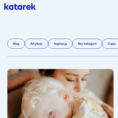
Blog
Artykuły
Aspiracja
Bez kategorii
Ciąża
Nieodkładalność dziecka: 5 najczęstszych powodów i co możesz z tym zrob