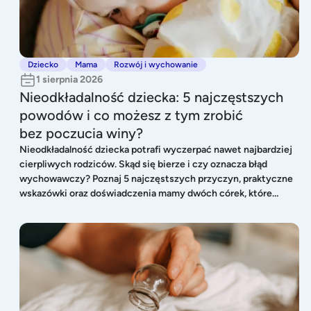
Dziecko
Mama
Rozwój i wychowanie
1 sierpnia 2026
Nieodkładalność dziecka: 5 najczęstszych
powodów i co możesz z tym zrobić
bez poczucia winy?
Nieodkładalność dziecka potrafi wyczerpać nawet najbardziej
cierpliwych rodziców. Skąd się bierze i czy oznacza błąd
wychowawczy? Poznaj 5 najczęstszych przyczyn, praktyczne
wskazówki oraz doświadczenia mamy dwóch córek, które
pomogą Ci spojrzeć na ten etap z większym spokojem i bez
poczucia winy.
Bańki dla dzieci: jak działają, kiedy warto je stawiać i które wybrać?