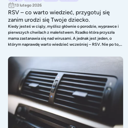
13 lutego 2026
RSV – co warto wiedzieć, przygotuj się
zanim urodzi się Twoje dziecko.
Kiedy jesteś w ciąży, myślisz głównie o porodzie, wyprawce i
pierwszych chwilach z maleństwem. Rzadko która przyszła
mama zastanawia się nad wirusami. A jednak jest jeden, o
którym naprawdę warto wiedzieć wcześniej – RSV. Nie po to,
żeby się bać. Po to, żeby czuć się spokojniej i wiedzieć, jak
reagować. Co to jest RSV? RSV (syncytialny wirus
Przeziębienie od klimatyzacji – jak leczyć
oddechowy) to bardzo powszechny wirus atakujący drogi
oddechowe. Większość dzieci przechodzi zakażenie RSV przed
ukończeniem 2. roku życia. U starszych dzieci i dorosłych
objawy zwykle przypominają zwykłe przeziębienie: Problem
polega na tym, że u niemowląt – szczególnie poniżej 6.
miesiąca życia – RSV […]