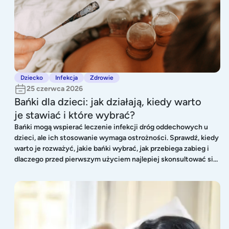
Dziecko
Infekcja
Zdrowie
25 czerwca 2026
Bańki dla dzieci: jak działają, kiedy warto
je stawiać i które wybrać?
Bańki mogą wspierać leczenie infekcji dróg oddechowych u
dzieci, ale ich stosowanie wymaga ostrożności. Sprawdź, kiedy
warto je rozważyć, jakie bańki wybrać, jak przebiega zabieg i
dlaczego przed pierwszym użyciem najlepiej skonsultować się
z pediatrą.
Mama ma katar – czy mogę zarazić niemowlę? Jak chronić dziecko przed infe