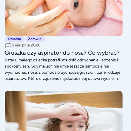
Dziecko
Zdrowie
5 sierpnia 2026
Gruszka czy aspirator do nosa? Co wybrać?
Katar u małego dziecka potrafi utrudnić oddychanie, jedzenie i
spokojny sen. Gdy maluch nie umie jeszcze samodzielnie
wydmuchać nosa, z pomocą przychodzą gruszki i różne rodzaje
aspiratorów. Które urządzenie najskuteczniej usuwa wydzielinę,
jest łatwe do wyczyszczenia i bezpieczne dla delikatnego nosa
dziecka? Sprawdź nasze porównanie i wybierz najlepsze
Objawy grypy u niemowlaka czy może zwykłe przezięb
rozwiązanie.