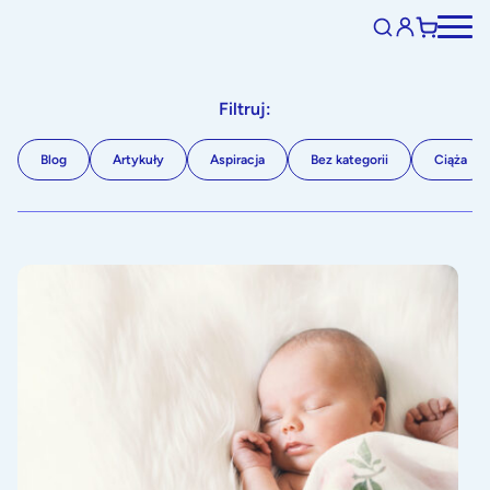
Filtruj:
Blog
Artykuły
Aspiracja
Bez kategorii
Ciąża
Jak wybrać imię dla dziecka? Jakie były wybory rodz