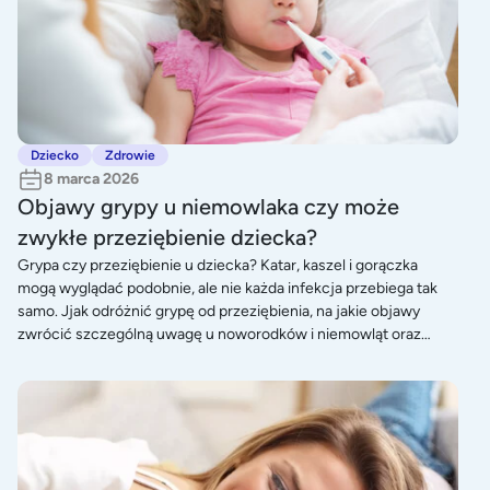
Dziecko
Zdrowie
8 marca 2026
Objawy grypy u niemowlaka czy może
zwykłe przeziębienie dziecka?
Grypa czy przeziębienie u dziecka? Katar, kaszel i gorączka
mogą wyglądać podobnie, ale nie każda infekcja przebiega tak
samo. Jjak odróżnić grypę od przeziębienia, na jakie objawy
zwrócić szczególną uwagę u noworodków i niemowląt oraz
kiedy konieczna jest konsultacja z lekarzem. Sprawdź, jak
bezpiecznie złagodzić dolegliwości i wspierać dziecko podczas
Pierwsze objawy ciąży - jak je rozpoznać?
infekcji.